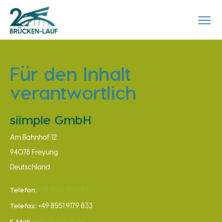
Ergebnisse
Für den Inhalt
Sponsoren
verantwortlich
Strecken
siimple GmbH
Teilnehmerliste
Am Bahnhof 12
94078 Freyung
Deutschland
Telefon:
+49 8551 9179 831
Telefax:
+49 8551 9179 833
E-Mail: