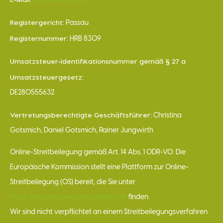
hello@siimple.de
Registergericht:
Passau
Registernummer:
HRB 8309
Umsatzsteuer‐Identifikationsnummer gemäß § 27 a
Umsatzsteuergesetz:
DE280555632
Vertretungsberechtigte Geschäftsführer:
Christina
Gotsmich, Daniel Gotsmich, Rainer Jungwirth
Online-Streitbeilegung gemäß Art. 14 Abs. 1 ODR-VO: Die
Europäische Kommission stellt eine Plattform zur Online-
Streitbeilegung (OS) bereit, die Sie unter
https://ec.europa.eu/consumers/odr
finden.
Wir sind nicht verpflichtet an einem Streitbeilegungsverfahren