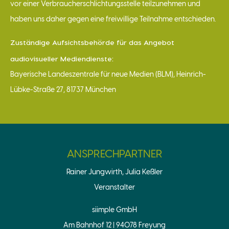
vor einer Verbraucherschlichtungsstelle teilzunehmen und
haben uns daher gegen eine freiwillige Teilnahme entschieden.
Zuständige Aufsichtsbehörde für das Angebot
audiovisueller Mediendienste:
Bayerische Landeszentrale für neue Medien (BLM), Heinrich-
Lübke-Straße 27, 81737 München
ANSPRECHPARTNER
Rainer Jungwirth, Julia Keßler
Veranstalter
siimple GmbH
Am Bahnhof 12 | 94078 Freyung